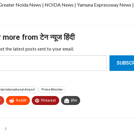
ews | Greater Noida News | NOIDA News | Yamuna Expressway News 
more from टेन न्यूज हिंदी
et the latest posts sent to your email.
SUBSCR
ida International Airport
Prime Minister
+
ReddIt
Pinterest
ईमेल
0