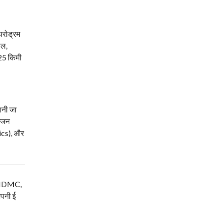
यरोड्रम
ोल,
 25 किमी
ानी जा
इंजन
ics), और
म, NDMC,
अपनी ई