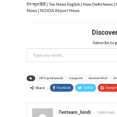
टेन न्यूज हिंदी | Ten News English | New Delhi N
News | NOIDA Airport News.
Discover 
Subscribe to g
Type your email…
CM Yogi Adityanath
Inaugurate
Narendra Modi
No
Share
Facebook
Twitter
Google
Tenteam_hindi
13683 Posts