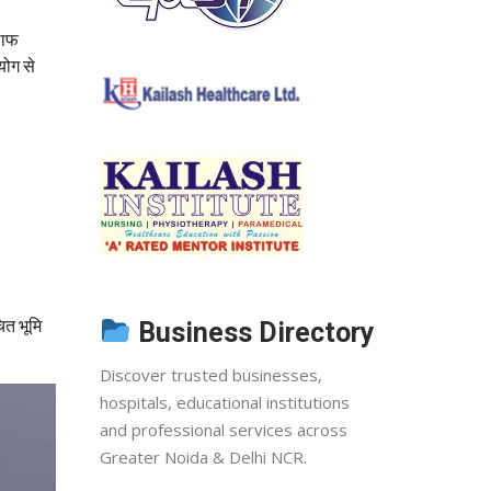
लाफ
योग से
ित भूमि
Business Directory
Discover trusted businesses,
hospitals, educational institutions
and professional services across
Greater Noida & Delhi NCR.