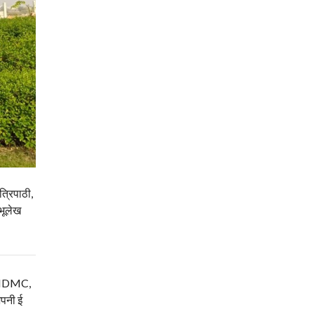
्रिपाठी,
भूलेख
म, NDMC,
अपनी ई