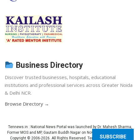
Business Directory
Discover trusted businesses, hospitals, educational
institutions and professional services across Greater Noida
& Delhi NCR.
Browse Directory →
Tennews.in
: National News Portal was launched by Dr. Mahesh Sharma,
Former MOS and MP, Gautam Buddh Nagar on November 3, 2013 (Diwali).
SUBSCRIBE
Copyright © 2006-2026. All Rights Reserved. Ten News.
Terms of use
.