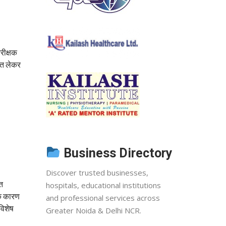
रीक्षक
ाहत लेकर
Business Directory
Discover trusted businesses,
गत
hospitals, educational institutions
के कारण
and professional services across
विशेष
Greater Noida & Delhi NCR.