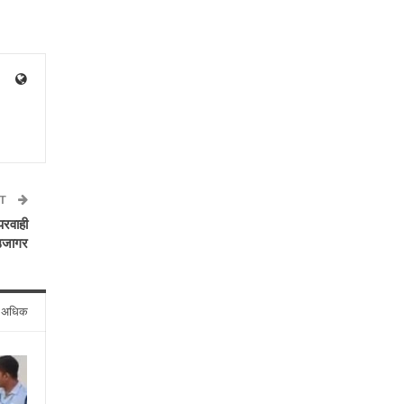
ST
परवाही
उजागर
े अधिक