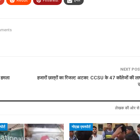
+
ReddIt
Pinterest
ईमेल
mments
NEXT PO
र हमला
हजारों छात्रों का रिजल्ट अटका: CCSU के 47 कॉलेजों की ला
लेखक की ओर स
ोर्ट
नोएडा एयरपोर्ट