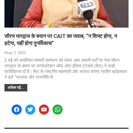
सौरभ भारद्वाज के बयान पर CAIT का जवाब, “न शिफ्ट होगा, न
हटेगा, यहीं होगा पुनर्विकास”
May 7, 2025
2 मई को आयोजित व्यापारी सम्मेलन को लेकर आम आदमी पार्टी के नेता सौरभ
भारद्वाज के बयान पर कन्फेडरेशन ऑफ ऑल इंडिया ट्रेडर्स (कैट) ने कड़ी
प्रतिक्रिया दी है। कैट के राष्ट्रीय महामंत्री और भाजपा सांसद प्रवीण खंडेलवाल
ने इसे “भ्रामक और राजनीति से…
अधिक पढ़ें...
facebook
twitter
youtube
whatsapp