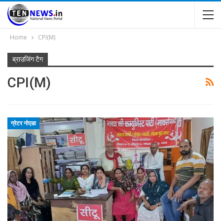
Home
CPI(M)
ब्राउजिंग टैग
CPI(M)
ग्रेटर नोएडा