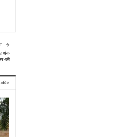
ST
ए अंक
सर-की
े अधिक