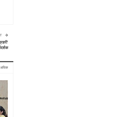
ST
रहरी’
गदर्शक
े अधिक