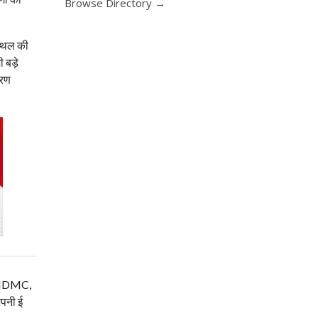
Browse Directory →
स्थल की
 बड़े
वरण
म, NDMC,
अपनी ई