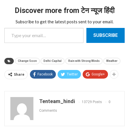
Discover more from टेन न्यूज हिंदी
Subscribe to get the latest posts sent to your email.
Type your email…
SUBSCRIBE
Change Soon
Delhi-Capital
Rain with Strong Winds
Weather
Share
Facebook
Twitter
Google+
Tenteam_hindi
13729 Posts
0
Comments