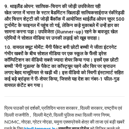
​9. थाइलैंड ओपन: सात्विक-चिराग की जोड़ी उपविजेता रही
​खेल जगत में भारत के स्टार बैडमिंटन खिलाड़ी सात्विकसाईराज रंकीरेड्डी
और चिराग शेट्टी की जोड़ी बैंकॉक में आयोजित थाईलैंड ओपन सुपर 500
टूर्नामेंट के फाइनल में पहुंच तो गई, लेकिन कड़े मुकाबले में उन्हें हार का
सामना करना पड़ा। उपविजेता (Runner-up) रहने के बावजूद खेल
प्रेमियों ने सोशल मीडिया पर उनकी लड़ाई को खूब सराहा।
​10. वायरल क्यूट मोमेंट: मैगी पैकेट बनी छोटी बच्ची ने जीता इंटरनेट
​गंभीर खबरों के बीच सोशल मीडिया पर एक स्कूल के फैंसी ड्रेस
कॉम्पिटिशन का वीडियो सबसे ज्यादा शेयर किया गया। इसमें एक छोटी
बच्ची ‘मैगी नूडल्स’ के पैकेट का कॉस्ट्यूम पहने और सिर पर क्राउन
लगाए बेहद मासूमियत से खड़ी थी। इस वीडियो को स्विगी इंस्टामार्ट सहित
कई बड़े ब्रांड्स ने री-शेयर किया, जिससे यह देश का नंबर-1 फील-गुड
वायरल कंटेंट बन गया।
प्रिय पाठकों एवं दर्शकों, प्रतिदिन भारत सरकार , दिल्ली सरकार, राष्ट्रीय एवं
दिल्ली राजनीति , दिल्ली मेट्रो, दिल्ली पुलिस तथा दिल्ली नगर निगम,
NDMC, नोएडा, ग्रेटर नोएडा, यमुना एक्सप्रेसवे क्षेत्र की ताजा एवं बड़ी खबरें
पढ़ने के लिए
hindi.tennews.in
: राष्ट्रीय न्यूज पोर्टल
को विजिट करते रहे