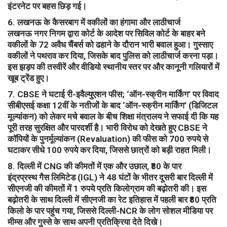
इंटरनेट पर बहस छिड़ गई।
​6. लखनऊ के कैसरबाग में वकीलों का हंगामा और लाठीचार्ज
​लखनऊ नगर निगम द्वारा कोर्ट के आदेश पर सिविल कोर्ट के बाहर बने
वकीलों के 72 अवैध चैंबर्स को ढहाने के दौरान भारी बवाल हुआ। गुस्साए
वकीलों ने पथराव कर दिया, जिसके बाद पुलिस को लाठीचार्ज करना पड़ा।
इस झड़प की तस्वीरें और वीडियो स्थानीय स्तर पर और कानूनी गलियारों में
खूब ट्रेंड हुए।
​7. CBSE ने घटाई री-इवैल्युएशन फीस; ‘ऑन-स्क्रीन मार्किंग’ पर विवाद
​सीबीएसई कक्षा 12वीं के नतीजों के बाद ‘ऑन-स्क्रीन मार्किंग’ (डिजिटल
मूल्यांकन) को लेकर मचे बवाल के बीच शिक्षा मंत्रालय ने सफाई दी कि यह
पूरी तरह सुरक्षित और पारदर्शी है। भारी विरोध को देखते हुए CBSE ने
कॉपियों के पुनर्मूल्यांकन (Revaluation) की फीस को 700 रुपये से
घटाकर सीधे 100 रुपये कर दिया, जिससे छात्रों को बड़ी राहत मिली।
​8. दिल्ली में CNG की कीमतों में एक और उछाल, ₹80 के पार
​इंद्रप्रस्थ गैस लिमिटेड (IGL) ने 48 घंटों के भीतर दूसरी बार दिल्ली में
सीएनजी की कीमतों में 1 रुपये प्रति किलोग्राम की बढ़ोतरी की। इस
बढ़ोतरी के साथ दिल्ली में सीएनजी का रेट इतिहास में पहली बार ₹80 प्रति
किलो के पार पहुंच गया, जिससे दिल्ली-NCR के लोग सोशल मीडिया पर
मीम्स और गुस्से के साथ अपनी प्रतिक्रिया देते दिखे।