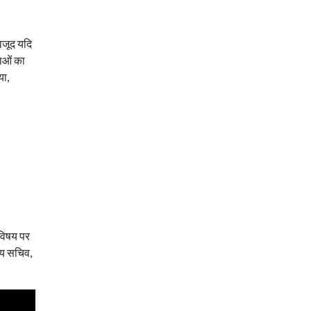
वजूद यदि
काओं का
या,
 विषय पर
ख्य सचिव,