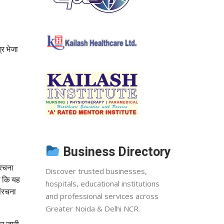
्र भेजा
Business Directory
ंरचना
Discover trusted businesses,
हा कि यह
hospitals, educational institutions
संरचना
and professional services across
Greater Noida & Delhi NCR.
ूल जारी