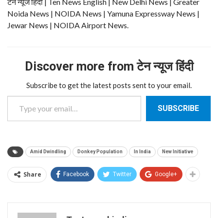
टेन न्यूज हिंदी | Ten News English | New Delhi News | Greater
Noida News | NOIDA News | Yamuna Expressway News |
Jewar News | NOIDA Airport News.
Discover more from टेन न्यूज हिंदी
Subscribe to get the latest posts sent to your email.
Type your email…
SUBSCRIBE
Amid Dwindling
Donkey Population
In India
New Initiative
Share
Facebook
Twitter
Google+