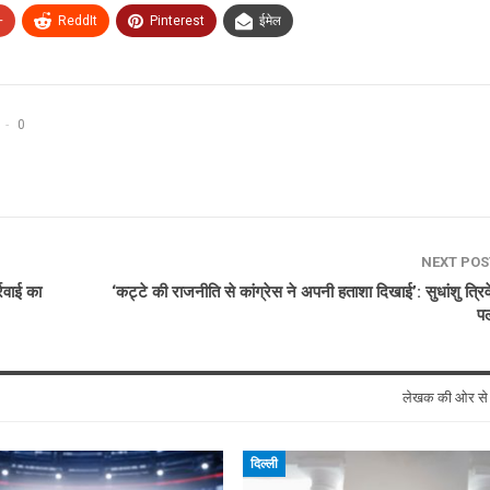
+
ReddIt
Pinterest
ईमेल
0
NEXT PO
रवाई का
‘कट्टे की राजनीति से कांग्रेस ने अपनी हताशा दिखाई’: सुधांशु त्रिव
प
लेखक की ओर स
दिल्ली