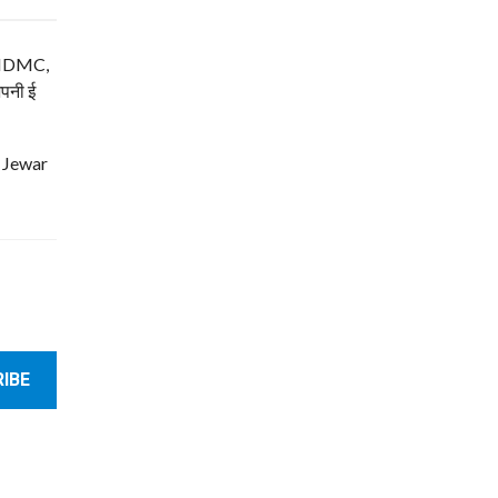
म, NDMC,
अपनी ई
| Jewar
IBE