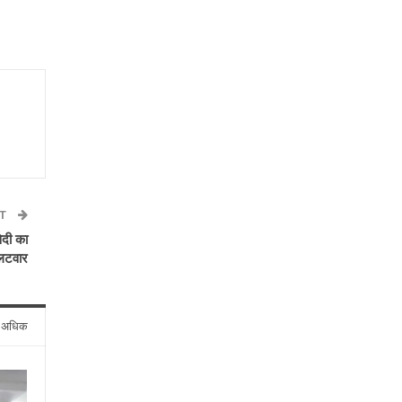
ST
ेदी का
लटवार
े अधिक