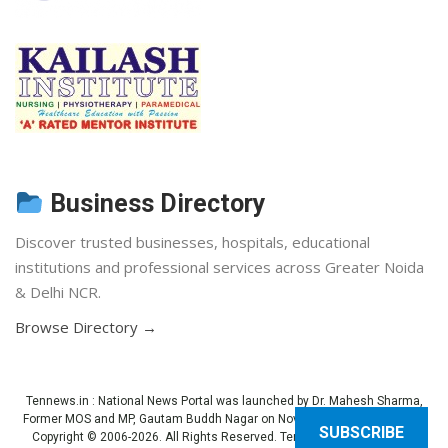
Business Directory
Discover trusted businesses, hospitals, educational
institutions and professional services across Greater Noida
& Delhi NCR.
Browse Directory →
Tennews.in
: National News Portal was launched by Dr. Mahesh Sharma,
Former MOS and MP, Gautam Buddh Nagar on November 3, 2013 (Diwali).
SUBSCRIBE
Copyright © 2006-2026. All Rights Reserved. Ten News.
Terms of use
.