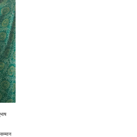
ुभाष
।
 सम्मान