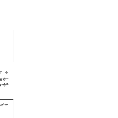
ST
ा होगा
म योगी
े अधिक