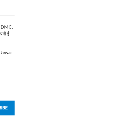
म, NDMC,
अपनी ई
| Jewar
IBE