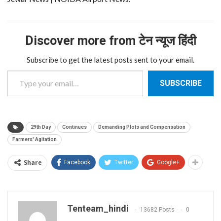
Discover more from टेन न्यूज हिंदी
Subscribe to get the latest posts sent to your email.
Type your email…
SUBSCRIBE
29th Day
Continues
Demanding Plots and Compensation
Farmers' Agitation
Share
Facebook
Twitter
Google+
Tenteam_hindi
13682 Posts
0