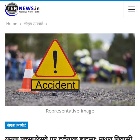
Home
नोएडा एयरपोर्ट
Representative Image
नोएडा एयरपोर्ट
यमुना एक्सप्रेसवे पर दर्दनाक हादसा: मथुरा निवासी