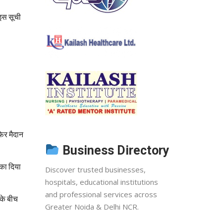
 इस सूची
फिर मैदान
Business Directory
ौका दिया
Discover trusted businesses,
hospitals, educational institutions
and professional services across
 के बीच
Greater Noida & Delhi NCR.