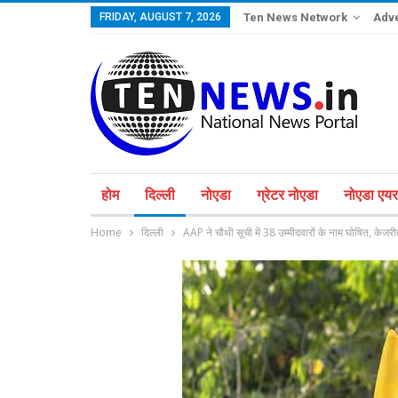
FRIDAY, AUGUST 7, 2026
Ten News Network
Adve
होम
दिल्ली
नोएडा
ग्रेटर नोएडा
नोएडा एयरप
Home
दिल्ली
AAP ने चौथी सूची में 38 उम्मीदवारों के नाम घोषित, क