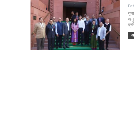
Feb
यून
अनु
प्र
अध