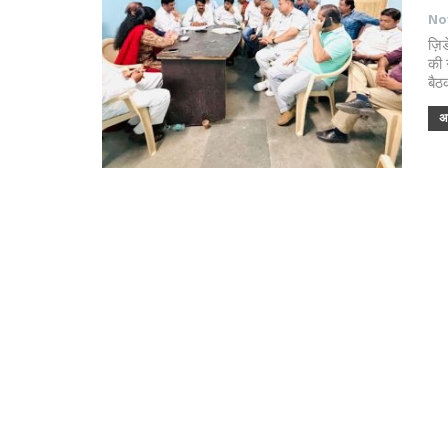
Nov
ज़ि
की 
बैठ
अध