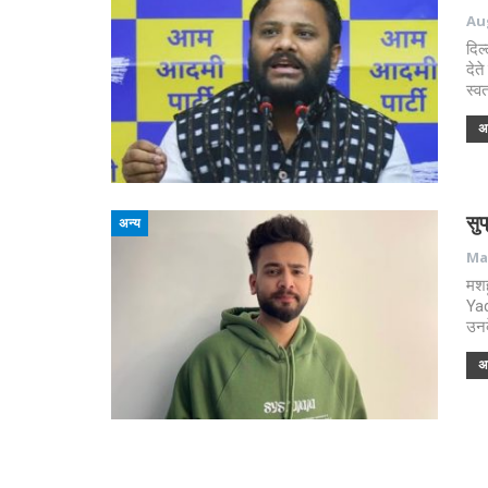
Aug
दिल
देत
स्व
अध
सुप
अन्य
Mar
मशह
Yad
उनक
अध