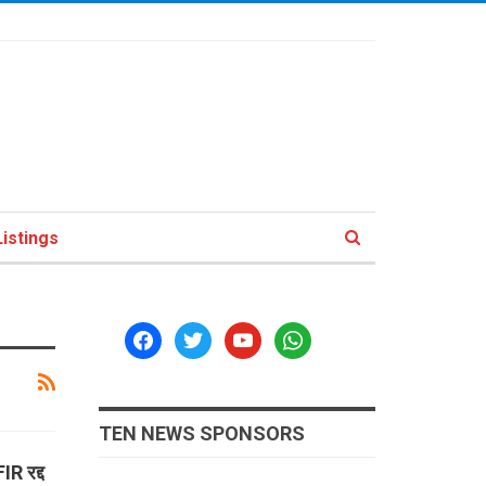
istings
facebook
twitter
youtube
whatsapp
TEN NEWS SPONSORS
IR रद्द