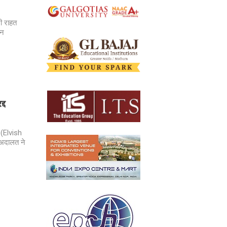
ी राहत
ान
्द
 (Elvish
ष अदालत ने