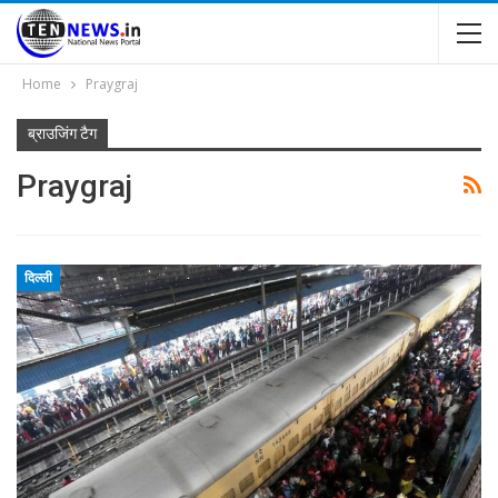
Home
Praygraj
ब्राउजिंग टैग
Praygraj
दिल्ली