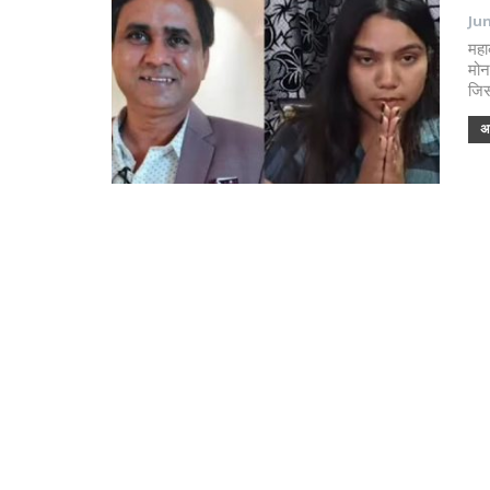
Jun
महा
मोन
जिस
अध