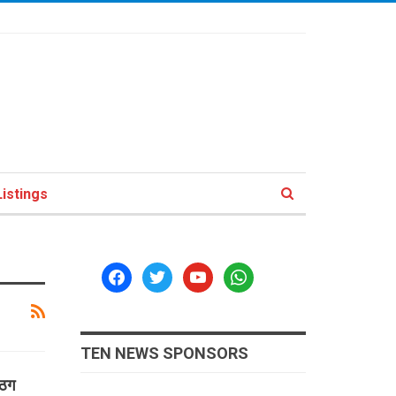
istings
facebook
twitter
youtube
whatsapp
TEN NEWS SPONSORS
 ठग