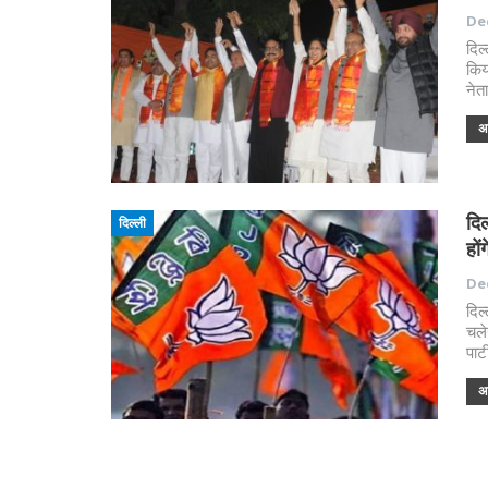
Dec
दिल
किय
नेत
अध
दिल
दिल्ली
हों
Dec
दिल
चले
पार
अध