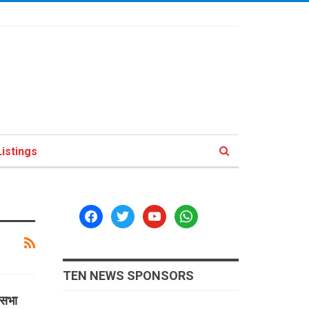
istings
facebook
twitter
youtube
whatsapp
TEN NEWS SPONSORS
नसभा