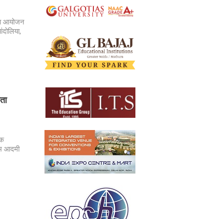
 का आयोजन
ांदोलिया,
ेता
तक
 आम आदमी