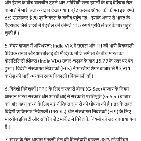
और ईरान के बीच बातचीत टूटने और अमेरिकी सैन्य हमलों के बाद वैश्विक तेल
बाजारों में भारी उतार-चढ़ाव देखा गया। ब्रेंट क्रूड ऑयल की कीमत इस हफ्ते
6% उछलकर $98 प्रति बैरल के करीब पहुंच गई। इसके असर से भारत के
हैदराबाद जैसे शहरों में पेट्रोल की कीमतें 115 रुपये प्रति लीटर के पार पहुंच
चुकी हैं।
​5. शेयर बाजार में अस्थिरता: India VIX में उछाल और FII की भारी बिकवाली ​
वैश्विक तनाव और आरबीआई की मौद्रिक नीति समीक्षा के बीच भारत का
वोलैटिलिटी इंडेक्स (India VIX) उतार-चढ़ाव के बाद 15.79 के स्तर पर बंद
हुआ। विदेशी संस्थागत निवेशकों (FIIs) ने भारतीय शेयर बाजार से ₹3,911
करोड़ की भारी-भरकम रकम निकाली (बिकवाली की)।
​6. विदेशी निवेशकों (FPI) के लिए सरकारी बॉन्ड (G-Sec) बाजार के नियम
आसान भारत सरकार और आरबीआई ने सरकारी प्रतिभूति (G-Sec) बाजार
को और गहरा करने के लिए बड़े नीतिगत सुधारों की घोषणा की है। इसके तहत
विदेशी व्यक्तिगत निवेशकों (PROIs) और संस्थागत निवेशकों (FPI) के लिए
भारतीय इक्विटी और सॉवरेन डेट मार्केट में निवेश के नियमों को उदार बनाया गया
है।
​7. भारत के तेल आयात में रूसी तेल की हिस्सेदारी बढ़कर 38% हुई पश्चिम