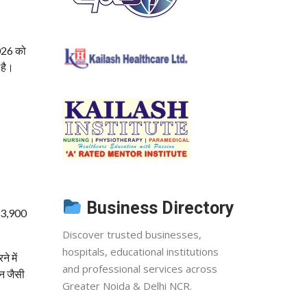
2026 को
 है।
Business Directory
ं 3,900
Discover trusted businesses,
hospitals, educational institutions
े में
and professional services across
यन जैसी
Greater Noida & Delhi NCR.