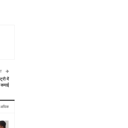
ST
री में
 कमाई
े अधिक