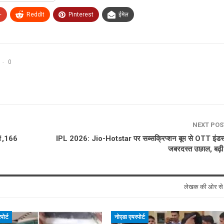
+
ReddIt
Pinterest
ईमेल
0
NEXT PO
 ₹1,166
IPL 2026: Jio-Hotstar पर सब्सक्रिप्शन बूम से OTT इंडस्ट्
जबरदस्त उछाल, बढ़ी
लेखक की ओर स
ोर्ट
नोएडा एयरपोर्ट