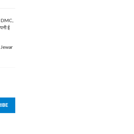
म, NDMC,
अपनी ई
| Jewar
IBE