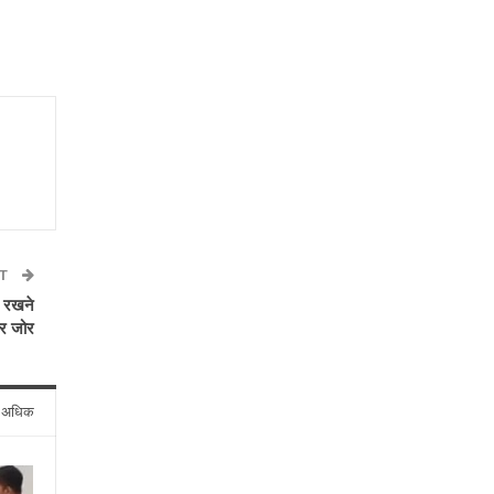
ST
ए रखने
र जोर
े अधिक