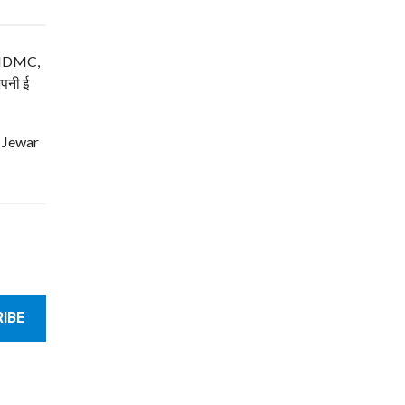
म, NDMC,
अपनी ई
| Jewar
IBE