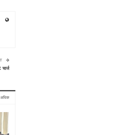
ST
 चार्ज
े अधिक