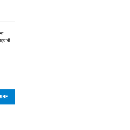
ुना
ाइब भी
IBE