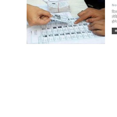
Nov
दिल
लेक
होन
अध