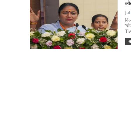
लोक
Jul
दिल
‘चौ
Tiw
अध