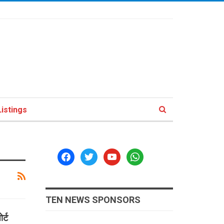
istings
facebook
twitter
youtube
whatsapp
TEN NEWS SPONSORS
र्ट