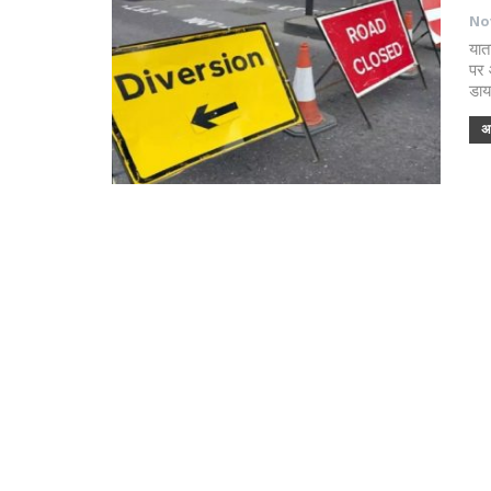
Nov
यात
पर 
डाय
अध