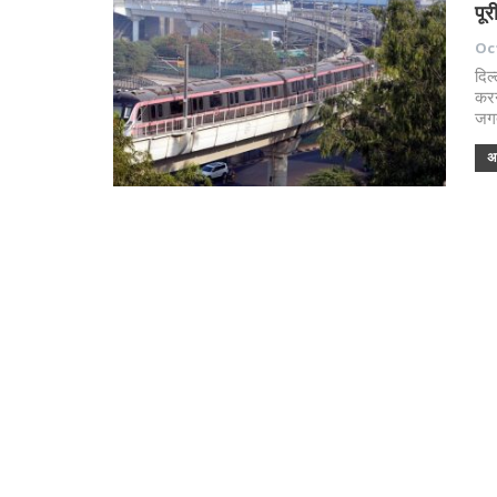
पूर
Oct
दिल
करन
जगत
अध