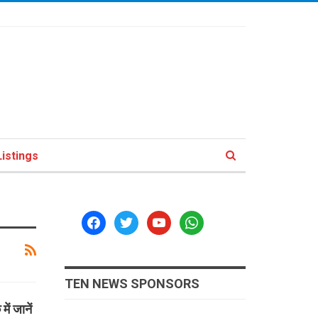
istings
facebook
twitter
youtube
whatsapp
TEN NEWS SPONSORS
ं जानें