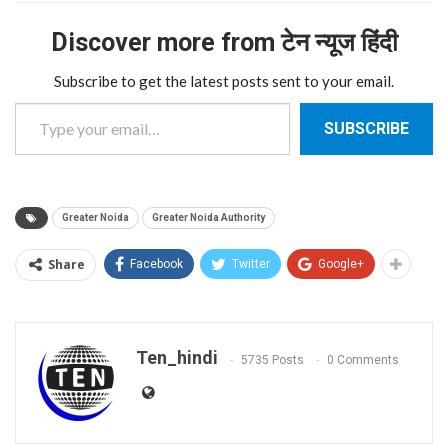
Discover more from टेन न्यूज हिंदी
Subscribe to get the latest posts sent to your email.
Type your email…
SUBSCRIBE
Greater Noida
Greater Noida Authority
Share
Facebook
Twitter
Google+
Ten_hindi
5735 Posts
0 Comments