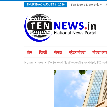
THURSDAY, AUGUST 6, 2026
Ten News Network
होम
दिल्ली
नोएडा
ग्रेटर नोएडा
नोएडा एयरप
Home
अन्य
फिनटेक कंपनी Navi फिर करेगी बाजार में एंट्री, IPO पर ते