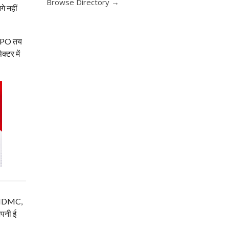
Browse Directory →
े नहीं
ह IPO तय
्टर में
म, NDMC,
अपनी ई