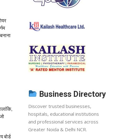
शेयर
्गम
 बनाना
Business Directory
Discover trusted businesses,
ालांकि,
hospitals, educational institutions
 जो
and professional services across
Greater Noida & Delhi NCR.
 बोर्ड