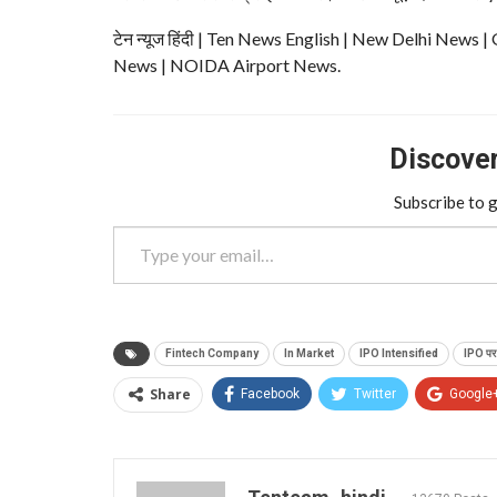
टेन न्यूज हिंदी | Ten News English | New Delhi N
News | NOIDA Airport News.
Discover 
Subscribe to g
Type your email…
Fintech Company
In Market
IPO Intensified
IPO पर त
Share
Facebook
Twitter
Google