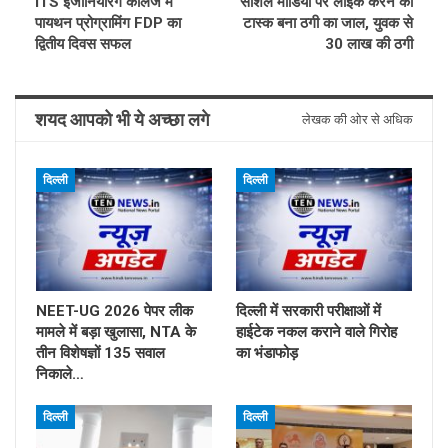
ITS इंजीनियरिंग कॉलेज में
सोशल मीडिया पर लाइक करने का
पायथन प्रोग्रामिंग FDP का
टास्क बना ठगी का जाल, युवक से
द्वितीय दिवस सफल
30 लाख की ठगी
शयद आपको भी ये अच्छा लगे
लेखक की ओर से अधिक
दिल्ली
दिल्ली
NEET-UG 2026 पेपर लीक
दिल्ली में सरकारी परीक्षाओं में
मामले में बड़ा खुलासा, NTA के
हाईटेक नकल कराने वाले गिरोह
तीन विशेषज्ञों 135 सवाल
का भंडाफोड़
निकाले…
दिल्ली
दिल्ली