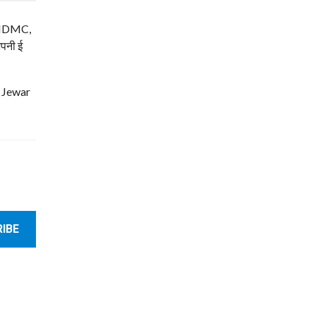
म, NDMC,
अपनी ई
| Jewar
IBE