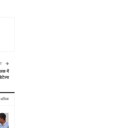
ST
िक में
डिटेल्स
े अधिक