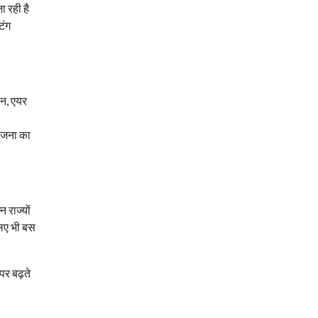
ा रही है
िंग
वन, एयर
योजना का
 राज्यों
लिए भी बस
पर बढ़ते