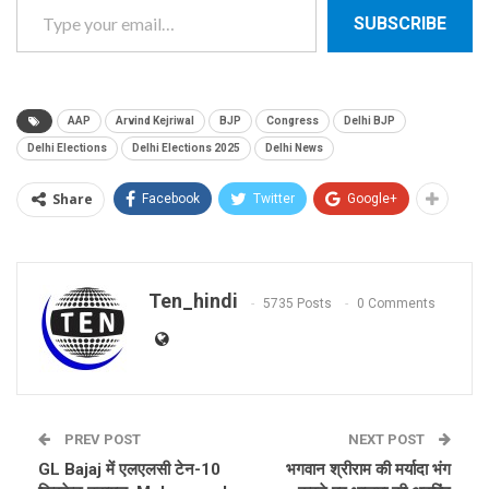
SUBSCRIBE
AAP
Arvind Kejriwal
BJP
Congress
Delhi BJP
Delhi Elections
Delhi Elections 2025
Delhi News
Share
Facebook
Twitter
Google+
Ten_hindi
5735 Posts
0 Comments
PREV POST
NEXT POST
GL Bajaj में एलएलसी टेन-10
भगवान श्रीराम की मर्यादा भंग