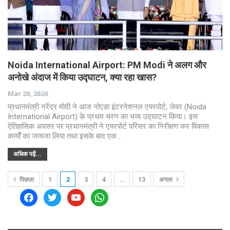
Noida International Airport: PM Modi ने अलग और
अनोखे अंदाज में किया उद्घाटन, क्या रहा खास?
Mar 28, 2026
प्रधानमंत्री नरेंद्र मोदी ने आज नोएडा इंटरनेशनल एयरपोर्ट, जेवर (Noida
International Airport) के प्रथम चरण का भव्य उद्घाटन किया। इस
ऐतिहासिक अवसर पर प्रधानमंत्री ने एयरपोर्ट परिसर का निरीक्षण कर विकास
कार्यों का जायजा लिया तथा इसके बाद एक…
अधिक पढ़ें...
पिछला
1
2
3
4
…
13
अगला
facebook
twitter
youtube
whatsapp