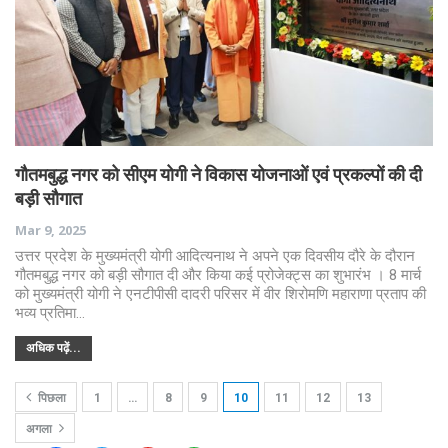
गौतमबुद्ध नगर को सीएम योगी ने विकास योजनाओं एवं प्रकल्पों की दी
बड़ी सौगात
Mar 9, 2025
उत्तर प्रदेश के मुख्यमंत्री योगी आदित्यनाथ ने अपने एक दिवसीय दौरे के दौरान
गौतमबुद्ध नगर को बड़ी सौगात दी और किया कई प्रोजेक्ट्स का शुभारंभ । 8 मार्च
को मुख्यमंत्री योगी ने एनटीपीसी दादरी परिसर में वीर शिरोमणि महाराणा प्रताप की
भव्य प्रतिमा…
अधिक पढ़ें...
पिछला
1
…
8
9
10
11
12
13
अगला