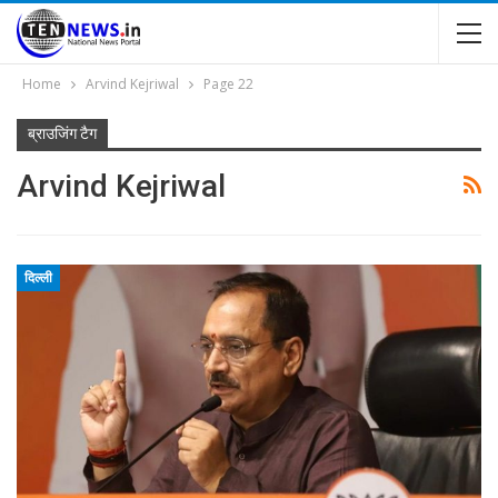
Home
Arvind Kejriwal
Page 22
ब्राउजिंग टैग
Arvind Kejriwal
दिल्ली