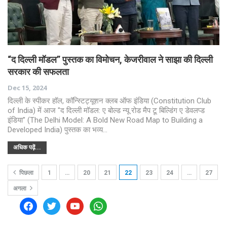
“द दिल्ली मॉडल” पुस्तक का विमोचन, केजरीवाल ने साझा की दिल्ली
सरकार की सफलता
Dec 15, 2024
दिल्ली के स्पीकर हॉल, कॉन्स्टिट्यूशन क्लब ऑफ इंडिया (Constitution Club
of India) में आज "द दिल्ली मॉडल: ए बोल्ड न्यू रोड मैप टू बिल्डिंग ए डेवलप्ड
इंडिया" (The Delhi Model: A Bold New Road Map to Building a
Developed India) पुस्तक का भव्य…
अधिक पढ़ें...
पिछला
1
…
20
21
22
23
24
…
27
अगला
facebook
twitter
youtube
whatsapp