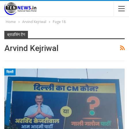
Home
Arvind Kejriwal
Page 18
ब्राउजिंग टैग
Arvind Kejriwal
दिल्ली