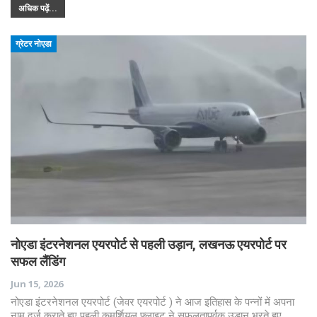
अधिक पढ़ें...
ग्रेटर नोएडा
नोएडा इंटरनेशनल एयरपोर्ट से पहली उड़ान, लखनऊ एयरपोर्ट पर
सफल लैंडिंग
Jun 15, 2026
नोएडा इंटरनेशनल एयरपोर्ट (जेवर एयरपोर्ट ) ने आज इतिहास के पन्नों में अपना
नाम दर्ज कराते हुए पहली कमर्शियल फ्लाइट ने सफलतापूर्वक उड़ान भरते हुए