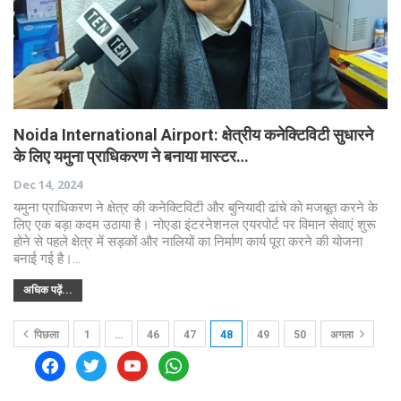
Noida International Airport: क्षेत्रीय कनेक्टिविटी सुधारने
के लिए यमुना प्राधिकरण ने बनाया मास्टर…
Dec 14, 2024
यमुना प्राधिकरण ने क्षेत्र की कनेक्टिविटी और बुनियादी ढांचे को मजबूत करने के
लिए एक बड़ा कदम उठाया है। नोएडा इंटरनेशनल एयरपोर्ट पर विमान सेवाएं शुरू
होने से पहले क्षेत्र में सड़कों और नालियों का निर्माण कार्य पूरा करने की योजना
बनाई गई है।…
अधिक पढ़ें...
पिछला
1
…
46
47
48
49
50
अगला
facebook
twitter
youtube
whatsapp